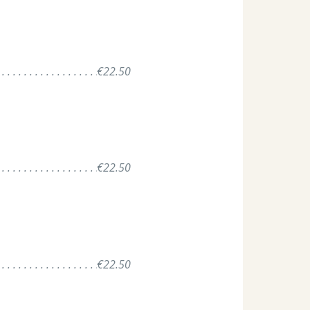
 . . . . . . . . . . . . . . . . . . . . . . .
€22.50
 . . . . . . . . . . . . . . . . . . . . . . .
 . . . . . . . . . . . . . . . . . . . . . . .
€22.50
 . . . . . . . . . . . . . . . . . . . . . . .
 . . . . . . . . . . . . . . . . . . . . . . .
€22.50
 . . . . . . . . . . . . . . . . . . . . . . .