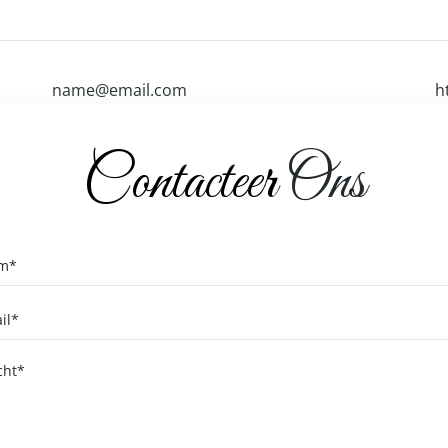
Contacteer
Ons
browser voor de volgende keer wanneer ik een reactie plaats