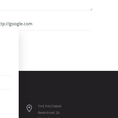
.
THE PASTABAR
Beekstraat 26,