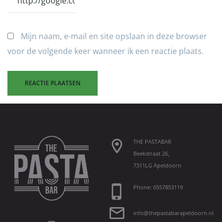
Mijn naam, e-mail en site opslaan in deze browser
voor de volgende keer wanneer ik een reactie plaats.
THE PASTABAR
Beekstraat 26,
7311LG Apeldoorn
Phone: 0557853119
info@thepastabarapeldoorn.nl